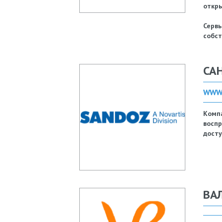
откры
Серв
собст
СА
WWW
Комп
восп
досту
ВА