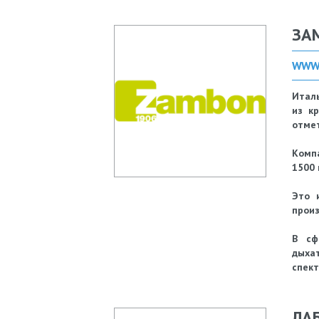
ЗА
WWW
Италь
из к
отмет
Комп
1500 
Это 
произ
В сф
дыхат
спект
ЛА