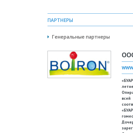
ПАРТНЕРЫ
Генеральные партнеры
ОО
WWW.
«БУА
летне
Опира
всей
соотв
«БУА
гомео
Доче
заре