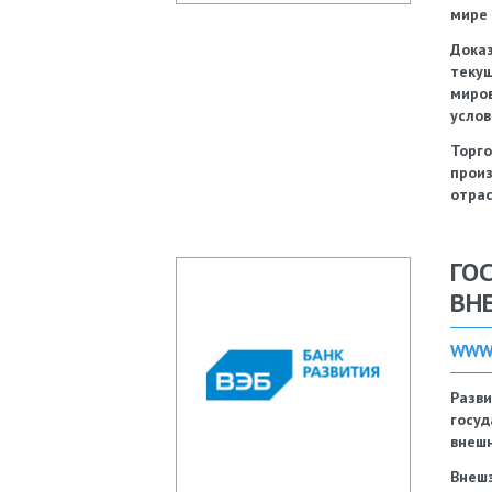
мире 
Дока
текущ
миро
услов
Торг
прои
отрас
ГО
ВН
WWW.
Разв
госу
внешн
Внешэ