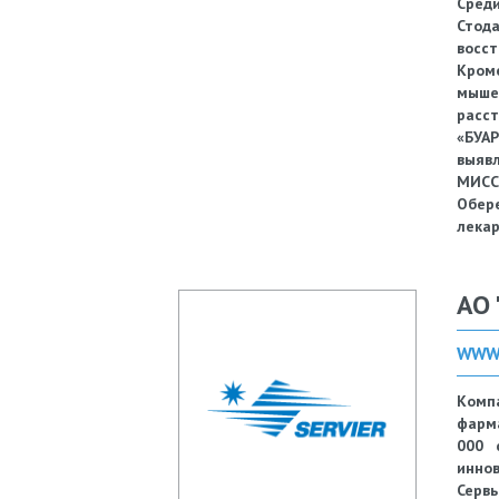
Среди
Стод
восст
Кроме
мыше
расст
«БУАР
выявл
МИСС
Обер
лекар
АО 
WWW.
Компа
фарма
000 
иннов
Сервь