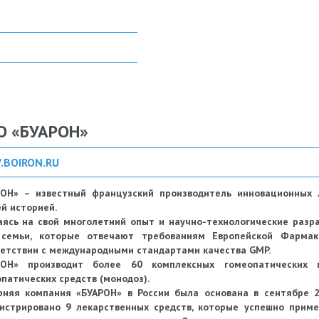
О «БУАРОН»
BOIRON.RU
РОН» – известный французский производитель инновационных 
й историей.
ясь на свой многолетний опыт и научно-технологические разр
 семьи, которые отвечают требованиям Европейской Фармак
етствии с международными стандартами качества GMP.
РОН» производит более 60 комплексных гомеопатических 
патических средств (монодоз).
рняя компания «БУАРОН» в России была основана в сентябре 2
гистрировано 9 лекарственных средств, которые успешно прим