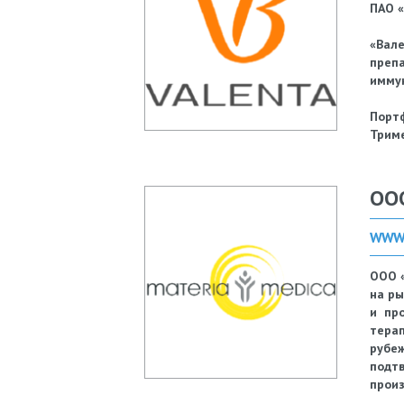
ПАО «
«Вал
преп
иммун
Порт
Триме
ОО
WWW.
ООО 
на ры
и пр
терап
рубеж
подт
произ