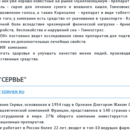
 них уже хорошо известные на рынке Оциллококцинум - препарат 
аль - сироп для лечения сухого и влажного кашля, Гомеовок
ановления голоса, а также Коризалия - препарат в виде таблет
 того, у компании есть средство от укачивания в транспорте - Ко
чной боли вследствие чрезмерной физической нагрузки - Арни
ройств, беспокойства и нарушений сна – Гомеострес.
ОН» постоянно ведет исследования своих препаратов для подтв
ения их дополнительных лечебных свойств.
ИЯ компании:
егать здоровье и улучшать качество жизни людей, производ
ственные средства.
"СЕРВЬЕ"
SERVIER.RU
ния Сервье, основанная в 1954 году в Орлеане Доктором Жаком 
цевтической компанией Франции, представлена в 140 странах н
сотрудников в мире. 27% оборота компании инвестируется 
ационных препаратов.
е работает в России более 22 лет, входит в топ-10 ведущих фарм