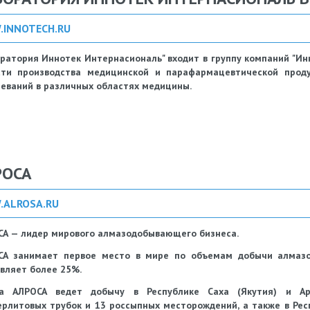
INNOTECH.RU
ратория Иннотек Интернасиональ" входит в группу компаний "И
сти производства медицинской и парафармацевтической прод
еваний в различных областях медицины.
РОСА
ALROSA.RU
А — лидер мирового алмазодобывающего бизнеса.
СА занимает первое место в мире по объемам добычи алмазо
вляет более 25%.
па АЛРОСА ведет добычу в Республике Саха (Якутия) и Арх
рлитовых трубок и 13 россыпных месторождений, а также в Рес