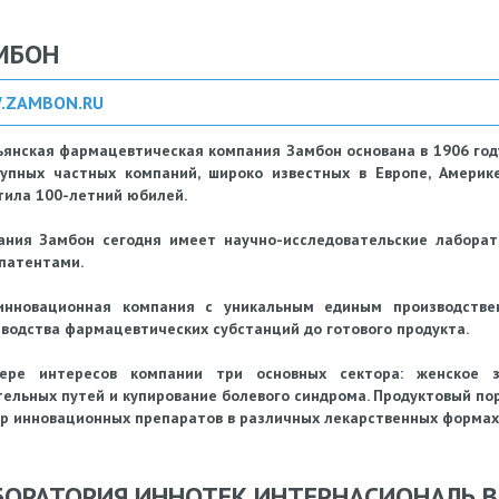
МБОН
.ZAMBON.RU
янская фармацевтическая компания Замбон основана в 1906 год
рупных частных компаний, широко известных в Европе, Америк
ила 100-летний юбилей.
ания Замбон сегодня имеет научно-исследовательские лаборат
патентами.
инновационная компания с уникальным единым производстве
водства фармацевтических субстанций до готового продукта.
ере интересов компании три основных сектора: женское зд
ельных путей и купирование болевого синдрома. Продуктовый по
р инновационных препаратов в различных лекарственных формах 
БОРАТОРИЯ ИННОТЕК ИНТЕРНАСИОНАЛЬ В