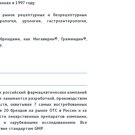
ная в 1997 году.
а рынок рецептурных и безрецептурных
логия, урология, гастроэнтерология,
рендами, как Ингавирин®, Граммидин®,
р.
 российский фармацевтических компаний
я занимается разработкой, производством
ств, охватывая 7 самых востребованных
 20 брендов на рынке ОТС в России и за
сти лекарственных препаратов компании,
и и зарубежными исследованиями. Все
вие стандартам GMP.