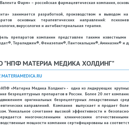
Валента Фарм» – российская фармацевтическая компания, основан
ента» занимается разработкой, производством и выводом н
аратов основных терапевтических направлений: психоневро
ология, вирусология и антибактериальная терапия.
фель препаратов компании представлен такими известными б
дат®, Тералиджен®, Феназепам®, Пантокальцин®, Аминазин® и д
О "НПФ МАТЕРИА МЕДИКА ХОЛДИНГ"
MATERIAMEDICA.RU
«НПФ «Материа Медика Холдинг» - одна из лидирующих крупных
нке безрецептурных препаратов в России. Более 20 лет компани
одвижением оригинальных безрецептурных лекарственных сред
евтических направлений. Компания выпускает и продает более
ом. Уникальное сочетание высокой эффективности и безопасно
верждается многочисленными клиническими отечественным
водственные мощности компании сертифицированы на соответст