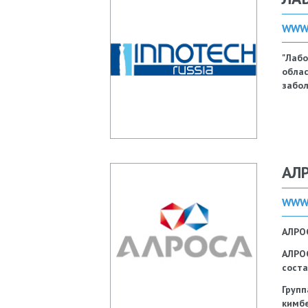
WWW.
"Лабо
обла
забол
АЛ
WWW.
АЛРОС
АЛРО
соста
Груп
кимбе