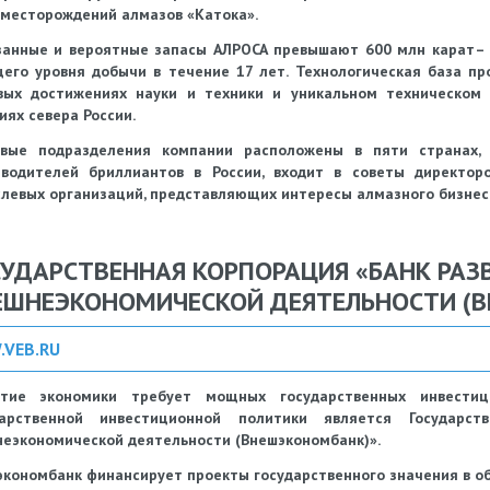
месторождений алмазов «Катока».
занные и вероятные запасы АЛРОСА превышают 600 млн карат– 
его уровня добычи в течение 17 лет. Технологическая база пр
вых достижениях науки и техники и уникальном техническом
иях севера России.
овые подразделения компании расположены в пяти странах,
зводителей бриллиантов в России, входит в советы директо
левых организаций, представляющих интересы алмазного бизнес
СУДАРСТВЕННАЯ КОРПОРАЦИЯ «БАНК РАЗ
ЕШНЕЭКОНОМИЧЕСКОЙ ДЕЯТЕЛЬНОСТИ (
VEB.RU
итие экономики требует мощных государственных инвести
дарственной инвестиционной политики является Государс
еэкономической деятельности (Внешэкономбанк)».
кономбанк финансирует проекты государственного значения в о