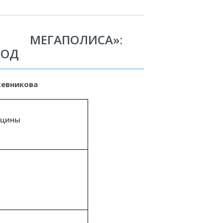
МЕГАПОЛИСА»:
ХОД
ожевникова
ицины