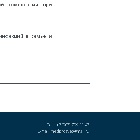
ой гомеопатии при
инфекций в семье и
Тел.: +7 (903)-799-11-43
E-mail: medprosvet@mail.ru