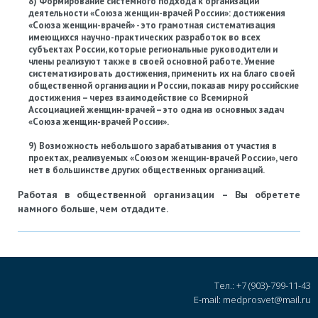
8) Формирование системного подхода к организации
деятельности «Союза женщин-врачей России»: достижения
«Союза женщин-врачей» - это грамотная систематизация
имеющихся научно-практических разработок во всех
субъектах России, которые региональные руководители и
члены реализуют также в своей основной работе. Умение
систематизировать достижения, применить их на благо своей
общественной организации и России, показав миру российские
достижения – через взаимодействие со Всемирной
Ассоциацией женщин-врачей – это одна из основных задач
«Союза женщин-врачей России».
9) Возможность небольшого зарабатывания от участия в
проектах, реализуемых «Союзом женщин-врачей России», чего
нет в большинстве других общественных организаций.
Работая в общественной организации – Вы обретете
намного больше, чем отдадите.
Тел.: +7 (903)-799-11-43
E-mail: medprosvet@mail.ru