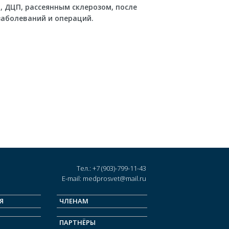
 ДЦП, рассеянным склерозом, после
заболеваний и операций.
Тел.: +7 (903)-799-11-43
E-mail: medprosvet@mail.ru
Я
ЧЛЕНАМ
ПАРТНЁРЫ