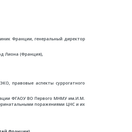
клиник Франции, генеральный директор
род Лиона (Франция),
 ЭКО, правовые аспекты суррогатного
итации ФГАОУ ВО Первого МНМУ им.И.М.
перинатальными поражениями ЦНС и их
стей Франции)