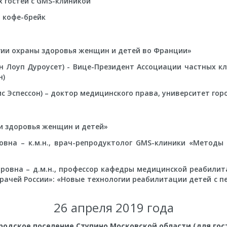
х гостей с GMS-клиникой
, кофе-брейк
гии охраны здоровья женщин и детей во Франции»
Джин Лоуп Дуроусет) - Вице-Президент Ассоциации частных 
н)
атрис Эспессон) – доктор медицинского права, университет го
и здоровья женщин и детей»
ровна – к.м.н., врач-репродуктолог GMS-клиники «Методы
кторовна – д.м.н., профессор кафедры медицинской реабил
рачей России»: «Новые технологии реабилитации детей с 
26 апреля 2019 года
родское поселение Ступино Московской области (для го