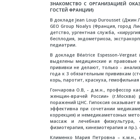
ЗНАКОМСТВО С ОРГАНИЗАЦИЕЙ ОК
ГОСТЕЙ ФРАНЦИИ)
В докладе Jean Loup Durousset (Джин
GEO Group Noalys (Франция, город Л
детство, ургентная служба, «хирурги
бесплодия, эндометриоза, экстракор
педиатрии.
В докладе Béatrice Espesson-Vergea
выделены медицинские и правовые 
прививки не делают, только - анализ
года к 3 обязательным прививкам (ст
корь, паротит, краснуха, гемофильна
Гончарова О.В, - д.м.н., профессор
женщин-врачей России» (г.Москва)
поражений ЦНС. Гипоксия оказывает в
эффективна при сочетании медикаме
коррекция) и немедикаметозных мето
массаж и лечебная физкультура, «
физиотерапия, кинезиотерапия и пр.)
Клименко Мария Петровна – к.м.н.,