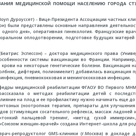
АЗАНИЯ МЕДИЦИНСКОЙ ПОМОЩИ НАСЕЛЕНИЮ ГОРОДА СТУ
 Лоуп Дуроуссет) - Вице-Президента Ассоциации частных кл
ион) были представлены основные направления деятельност
я одного дня», оперативная гинекология. Французские вра
поральном оплодотворении, подготовке будущих матерей
t (Беатрис Эспессон) – доктора медицинского права (Унив
особенности системы вакцинации во Франции. Например
 крови на некоторые генетические болезни. Вакцинация на
олбняк, дифтерия, полиомиелит) добавилась вакцинация п
я инфекция, пневмококковая и менингококковая инфекции.
 кафедры медицинской реабилитации ФГАОУ ВО Первого МНМ
 рассказала о методах реабилитации детей с последст
лияние на плод и ее профилактику нужно начинать еще до
нтозных (ноотропная терапия, препараты для улучшения 
дов (стимуляция сосательного рефлекса, массаж ладоней и
тонкий пальцевой тренинг, «метод сухой иммерсии»,
. «Союзом женщин-врачей» создана Интернет-школа для ро
 врач-репродуктолог GMS-клиники (г.Москва) в докладе