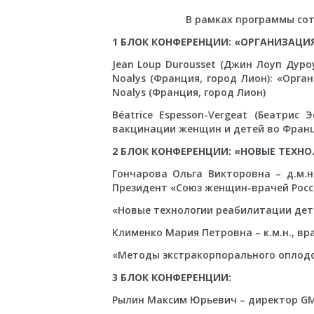
В рамках программы сот
1 БЛОК КОНФЕРЕНЦИИ: «ОРГАНИЗАЦИ
Jean Loup Durousset (Джин Лоуп Дур
Noalys (Франция, город Лион): «Орг
Noalys (Франция, город Лион)
Béatrice Espesson-Vergeat (Беатрис
вакцинации женщин и детей во Фран
2 БЛОК КОНФЕРЕНЦИИ: «НОВЫЕ ТЕХН
Гончарова Ольга Викторовна – д.м.
Президент «Союз женщин-врачей Росс
«Новые технологии реабилитации дет
Клименко Мария Петровна – к.м.н., в
«Методы экстракорпорального оплодо
3 БЛОК КОНФЕРЕНЦИИ:
Рылин Максим Юрьевич – директор GM