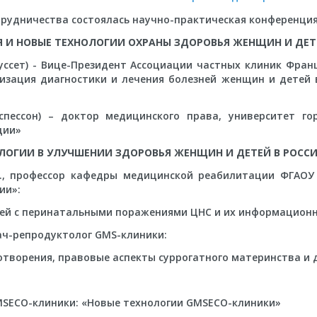
рудничества состоялась научно-практическая конференция (г
Я И НОВЫЕ ТЕХНОЛОГИИ ОХРАНЫ ЗДОРОВЬЯ ЖЕНЩИН И ДЕТ
оуссет) - Вице-Президент Ассоциации частных клиник Фран
анизация диагностики и лечения болезней женщин и детей 
 Эспессон) – доктор медицинского права, университет г
ции»
ОЛОГИИ В УЛУЧШЕНИИ ЗДОРОВЬЯ ЖЕНЩИН И ДЕТЕЙ В РОСС
н., профессор кафедры медицинской реабилитации ФГАОУ
ии»:
ей с перинатальными поражениями ЦНС и их информационн
рач-репродуктолог GMS-клиники:
творения, правовые аспекты суррогатного материнства и д
SECO-клиники: «Новые технологии GMSECO-клиники»